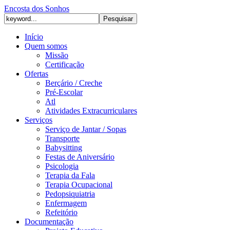
Encosta dos Sonhos
Início
Quem somos
Missão
Certificação
Ofertas
Berçário / Creche
Pré-Escolar
Atl
Atividades Extracurriculares
Serviços
Serviço de Jantar / Sopas
Transporte
Babysitting
Festas de Aniversário
Psicologia
Terapia da Fala
Terapia Ocupacional
Pedopsiquiatria
Enfermagem
Refeitório
Documentação